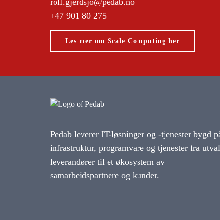
rolf.gjerdsjo@pedab.no
+47 901 80 275
Les mer om Scale Computing her
Pedab leverer IT-løsninger og -tjenester bygd p
infrastruktur, programvare og tjenester fra utva
leverandører til et økosystem av
samarbeidspartnere og kunder.