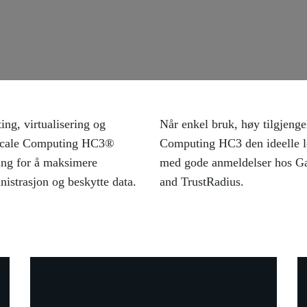
ng, virtualisering og
piller en rolle, er Scale
. Scale Computing HC3®
uting er høyt rangert og
ing for å maksimere
ceworks, TechValidate
nistrasjon og beskytte data.
and TrustRadius.