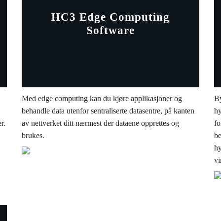
HC3 Edge Computing
Software
Med edge computing kan du kjøre applikasjoner og
By
behandle data utenfor sentraliserte datasentre, på kanten
hy
r.
av nettverket ditt nærmest der dataene opprettes og
fo
brukes.
be
hy
vi