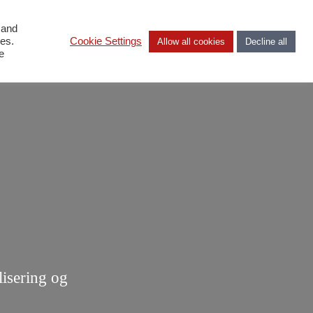
 and
NB
ies.
Cookie Settings
Allow all cookies
Decline all
e
isering og