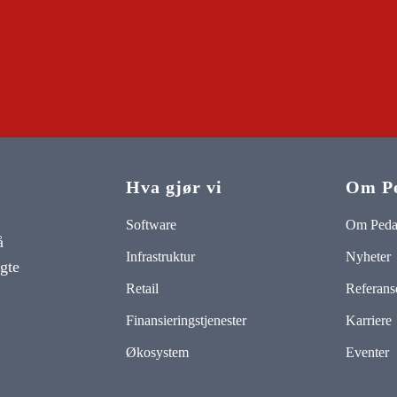
Hva gjør vi
Om P
Software
Om Ped
å
Infrastruktur
Nyheter
lgte
Retail
Referans
Finansieringstjenester
Karriere
Økosystem
Eventer