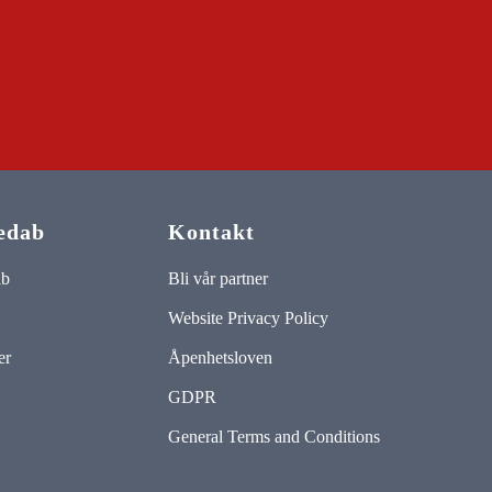
edab
Kontakt
ab
Bli vår partner
Website Privacy Policy
er
Åpenhetsloven
GDPR
General Terms and Conditions