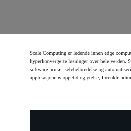
Scale Computing er ledende innen edge computi
Når enkel bruk, høy tilgjengelighet og total kostnad s
hyperkonvergerte løsninger over hele verden
Computing HC3 den ideelle løsningen. Scale Comp
software bruker selvhelbredelse og automatiser
med gode anmeldelser hos Gartner Peer Insights, Spi
applikasjonens oppetid og ytelse, forenkle admi