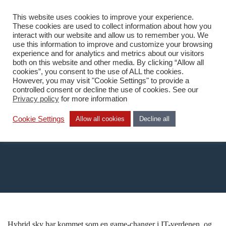
This website uses cookies to improve your experience.
NB
These cookies are used to collect information about how you
interact with our website and allow us to remember you. We
use this information to improve and customize your browsing
experience and for analytics and metrics about our visitors
both on this website and other media. By clicking “Allow all
cookies”, you consent to the use of ALL the cookies.
However, you may visit "Cookie Settings" to provide a
Home
/
Hybrid sky
controlled consent or decline the use of cookies. See our
Privacy policy
for more information
Hybrid sky
Cookie Settings
Allow all cookies
Decline all
Hybrid sky har kommet som en game-changer i IT-verdenen, og