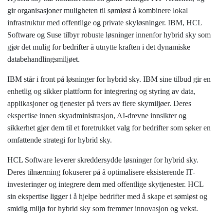
gir organisasjoner muligheten til sømløst å kombinere lokal
infrastruktur med offentlige og private skyløsninger. IBM, HCL
Software og Suse tilbyr robuste løsninger innenfor hybrid sky som
gjør det mulig for bedrifter å utnytte kraften i det dynamiske
databehandlingsmiljøet.
IBM står i front på løsninger for hybrid sky. IBM sine tilbud gir en
enhetlig og sikker plattform for integrering og styring av data,
applikasjoner og tjenester på tvers av flere skymiljøer. Deres
ekspertise innen skyadministrasjon, AI-drevne innsikter og
sikkerhet gjør dem til et foretrukket valg for bedrifter som søker en
omfattende strategi for hybrid sky.
HCL Software leverer skreddersydde løsninger for hybrid sky.
Deres tilnærming fokuserer på å optimalisere eksisterende IT-
investeringer og integrere dem med offentlige skytjenester. HCL
sin ekspertise ligger i å hjelpe bedrifter med å skape et sømløst og
smidig miljø for hybrid sky som fremmer innovasjon og vekst.